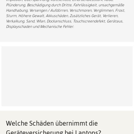
Implosion, Überspannung, Kurzschluss, Einbruchdiebstahl, Raub,
Plünderung, Beschädigung durch Dritte, Fahrlässigkeit, unsachgemäße
Handhabung, Versengen / Aufdörren, Verschmoren, Verglimmen, Frost,
Sturm, Höhere Gewalt, Akkuschäden, Zusätzliches Gerät, Verlieren,
Verkalkung, Sand, Wlan, Dockanschluss, Touchscreendefekt, Gerätaus,
Displayschaden und Mechanische Fehler.
Welche Schäden übernimmt die
Geräteversicherung bei Laptops?